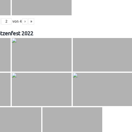
von
4
›
»
tzenfest 2022