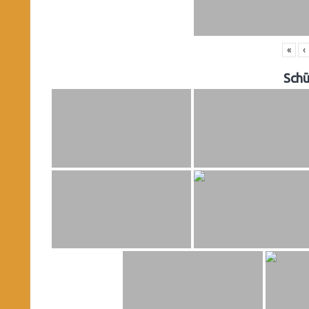
«
‹
Schü