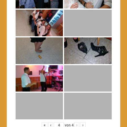
«
‹
von
4
›
»